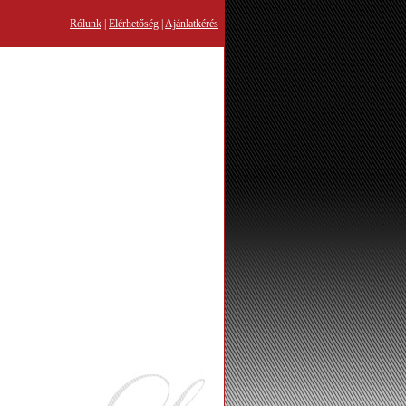
Rólunk
|
Elérhetőség
|
Ajánlatkérés