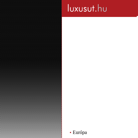
•
Európa