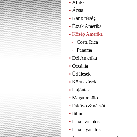
•
Afrika
•
Ázsia
•
Karib térség
•
Észak Amerika
•
Közép Amerika
•
Costa Rica
•
Panama
•
Dél Amerika
•
Óceánia
•
Üdülések
•
Körutazások
•
Hajóutak
•
Magánrepülő
•
Esküvő & nászút
•
Itthon
•
Luxusvonatok
•
Luxus yachtok