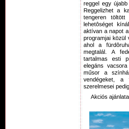
reggel egy újabb 
Reggelizhet a k
tengeren töltöt
lehetôséget kíná
aktívan a napot a
programjai közül
ahol a fürdôruh
megtalál. A fe
tartalmas esti 
elegáns vacsora 
műsor a színház
vendégeket, a t
szerelmesei pedig
Akciós ajánlat