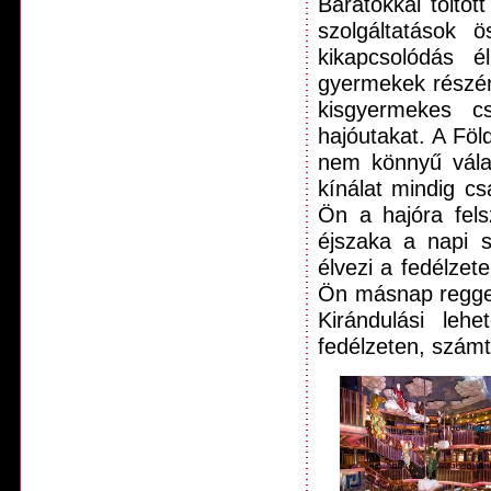
Barátokkal töltöt
szolgáltatások 
kikapcsolódás 
gyermekek részér
kisgyermekes c
hajóutakat. A Föl
nem könnyű válas
kínálat mindig cs
Ön a hajóra fels
éjszaka a napi s
élvezi a fedélzete
Ön másnap reggel
Kirándulási le
fedélzeten, számt