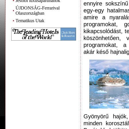
•
Jesoloi luxusapartmanok
ennyire sokszínű
ÚJDONSÁG-Ferrarival
egy-egy hatalma
•
Olaszországban
amire a nyaralás
•
Tematikus Utak
programokat, go
kikapcsolódást, t
köszönhetően, v
programokat, a
akár késő hajnali
Gyönyörű hajók, 
minden korosztá