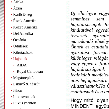
•
Afrika
•
Ázsia
Új élményre vágyi
•
Karib térség
semmihez sem h
•
Észak Amerika
hajótársaságok f
•
Közép Amerika
kínálatával egyed
•
Dél Amerika
tervezett nyaral
•
Óceánia
maradandó élményt 
Önnek és családja
•
Üdülések
nyaralási formát
•
Körutazások
különleges világát
•
Hajóutak
vagy éppen a flott
•
AIDA
hajótársaságaink 
•
Royal Caribbean
leginkább megfelel
•
Magánrepülő
utas befogadására 
•
Esküvő & nászút
választhatnak.Ha 
•
Itthon
csábításnak és a te
•
Luxusvonatok
Hogy mitől olyan
•
Luxus yachtok
MINDENT együtt