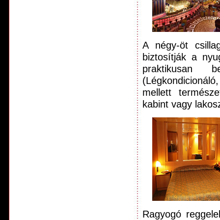
A négy-öt csilla
biztosítják a ny
praktikusan b
(Légkondicionáló
mellett természe
kabint vagy lakosz
Ragyogó reggelek