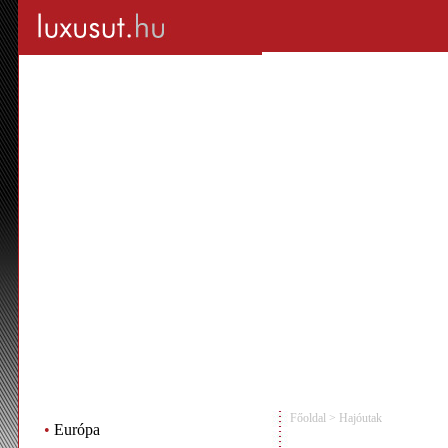
Főoldal
>
Hajóutak
•
Európa