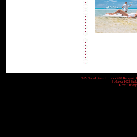
TdM Travel Tours Kft. Vác-2600 Budapesti f
Budapest-1023 Budap
E-mail: info@